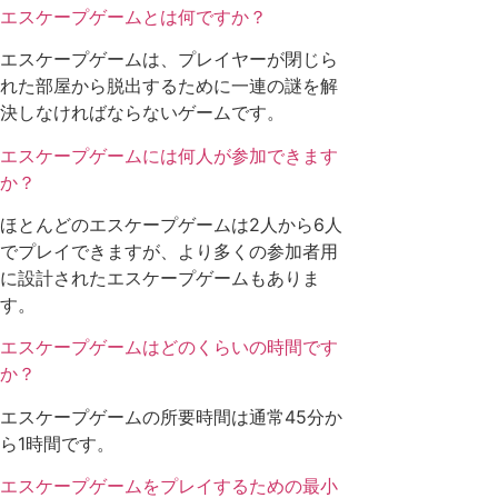
エスケープゲームとは何ですか？
エスケープゲームは、プレイヤーが閉じら
れた部屋から脱出するために一連の謎を解
決しなければならないゲームです。
エスケープゲームには何人が参加できます
か？
ほとんどのエスケープゲームは2人から6人
でプレイできますが、より多くの参加者用
に設計されたエスケープゲームもありま
す。
エスケープゲームはどのくらいの時間です
か？
エスケープゲームの所要時間は通常45分か
ら1時間です。
エスケープゲームをプレイするための最小