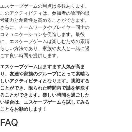
エスケープゲームの利点は多数あります。
このアクティビティは、参加者の論理的思
考能力と創造性を高めることができます。
さらに、チームワークやプレイヤー同士の
コミュニケーションを促進します。最後
に、エスケープゲームは楽しむための素晴
らしい方法であり、家族や友人と一緒に過
ごす良い時間を提供します。
エスケープゲームはますます人気が高ま
り、友達や家族のグループにとって素晴ら
しいアクティビティとなります。挑戦する
ことができ、限られた時間内で謎を解決す
ることができます。楽しい時間を過ごした
い場合は、エスケープゲームを試してみる
ことをお勧めします！
FAQ