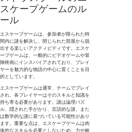
スケープゲームのル
ール
エスケープゲームは、参加者が限られた時
間内に謎を解決し、閉じられた部屋から脱
出する楽しいアクティビティです。エスケ
ープゲームは、一般的にビデオゲームや冒
険映画にインスパイアされており、プレイ
ヤーを魅力的な物語の中心に置くことを目
的としています。
エスケープゲームは通常、チームでプレイ
され、各プレイヤーはそのスキルと知識を
持ち寄る必要があります。謎は論理パズ
ル、隠された手がかり、言語的な謎、また
は数学的な謎に基づいている可能性があり
ます。重要な点は、エスケープゲームは肉
体的なスキルを必要としないため、力や敏