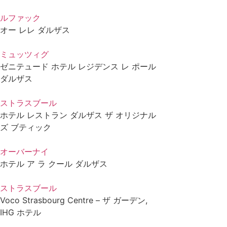
ルファック
オー レレ ダルザス
ミュッツィグ
ゼニテュード ホテル レジデンス レ ポール
ダルザス
ストラスブール
ホテル レストラン ダルザス ザ オリジナル
ズ ブティック
オーバーナイ
ホテル ア ラ クール ダルザス
ストラスブール
Voco Strasbourg Centre – ザ ガーデン,
IHG ホテル