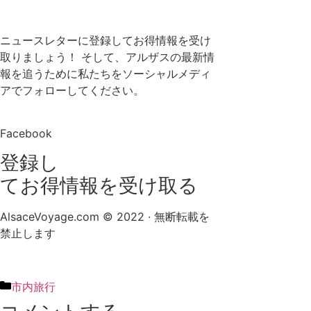
ニュースレターに登録してお得情報を受け
取りましょう！ そして、アルザスの最新情
報を追うために私たちをソーシャルメディ
アでフォローしてください。
Facebook
登録し
てお得情報を受け取る
AlsaceVoyage.com © 2022 · 無断転載を
禁止します
法的通知
市内旅行