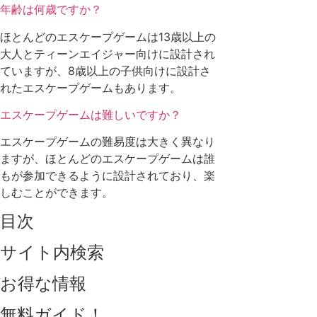
年齢は何歳ですか？
ほとんどのエスケープゲームは13歳以上の
大人とティーンエイジャー向けに設計され
ていますが、8歳以上の子供向けに設計さ
れたエスケープゲームもあります。
エスケープゲームは難しいですか？
エスケープゲームの難易度は大きく異なり
ますが、ほとんどのエスケープゲームは誰
もが参加できるように設計されており、楽
しむことができます。
目次
サイト内検索
お得な情報
無料ガイド！