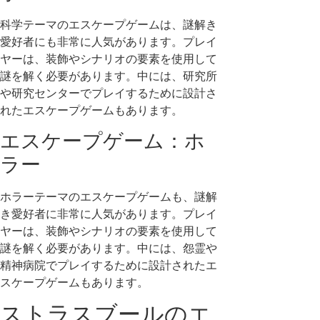
科学テーマのエスケープゲームは、謎解き
愛好者にも非常に人気があります。プレイ
ヤーは、装飾やシナリオの要素を使用して
謎を解く必要があります。中には、研究所
や研究センターでプレイするために設計さ
れたエスケープゲームもあります。
エスケープゲーム：ホ
ラー
ホラーテーマのエスケープゲームも、謎解
き愛好者に非常に人気があります。プレイ
ヤーは、装飾やシナリオの要素を使用して
謎を解く必要があります。中には、怨霊や
精神病院でプレイするために設計されたエ
スケープゲームもあります。
ストラスブールのエ