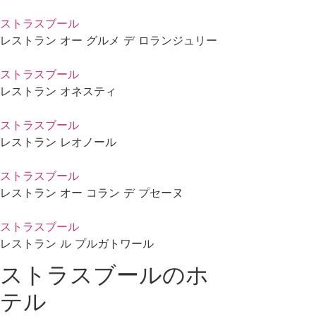
ストラスブール
レストラン オー グルメ デ ロランジュリー
ストラスブール
レストラン オネスティ
ストラスブール
レストラン レオノール
ストラスブール
レストラン オー コラン デ プセーヌ
ストラスブール
レストラン ル プルガトワール
ストラスブールのホ
テル