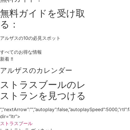
無料ガイドを受け取
る：
アルザスの10の必見スポット
すべてのお得な情報
新着 !!
アルザスのカレンダー
ストラスブールのレ
ストランを見つける
“,”nextArrow”:”
“,”autoplay”:false,”autoplaySpeed”:5000,”rtl”:f
dir=”ltr”>
ストラスブール