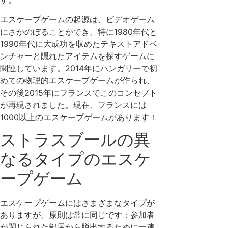
エスケープゲームの起源は、ビデオゲーム
にさかのぼることができ、特に1980年代と
1990年代に大成功を収めたテキストアドベ
ンチャーと隠れたアイテムを探すゲームに
関連しています。2014年にハンガリーで初
めての物理的エスケープゲームが作られ、
その後2015年にフランスでこのコンセプト
が再現されました。現在、フランスには
1000以上のエスケープゲームがあります！
ストラスブールの異
なるタイプのエスケ
ープゲーム
エスケープゲームにはさまざまなタイプが
ありますが、原則は常に同じです：参加者
が閉じられた部屋から脱出するために一連