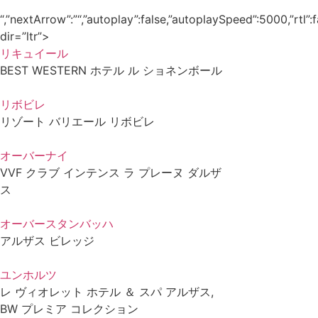
“,”nextArrow”:”
“,”autoplay”:false,”autoplaySpeed”:5000,”rtl”:f
dir=”ltr”>
リキュイール
BEST WESTERN ホテル ル ショネンボール
リボビレ
リゾート バリエール リボビレ
オーバーナイ
VVF クラブ インテンス ラ プレーヌ ダルザ
ス
オーバースタンバッハ
アルザス ビレッジ
ユンホルツ
レ ヴィオレット ホテル ＆ スパ アルザス,
BW プレミア コレクション