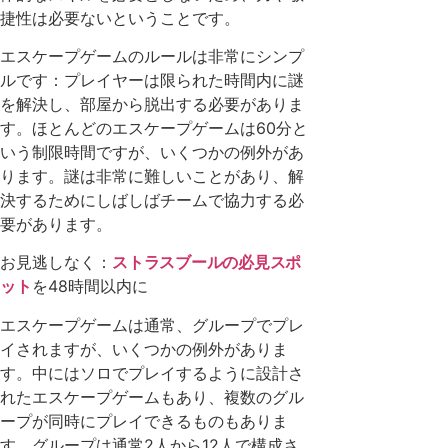
捷性は必要ないということです。
エスケープゲームのルールは非常にシンプ
ルです：プレイヤーは限られた時間内に謎
を解決し、部屋から脱出する必要がありま
す。ほとんどのエスケープゲームは60分と
いう制限時間ですが、いくつかの例外があ
ります。謎は非常に難しいことがあり、解
決するためにしばしばチームで協力する必
要があります。
お見逃しなく：
ストラスブールの必見スポ
ット
を48時間以内に
エスケープゲームは通常、グループでプレ
イされますが、いくつかの例外がありま
す。中にはソロでプレイするように設計さ
れたエスケープゲームもあり、複数のグル
ープが同時にプレイできるものもありま
す。グループは通常2人から12人で構成さ