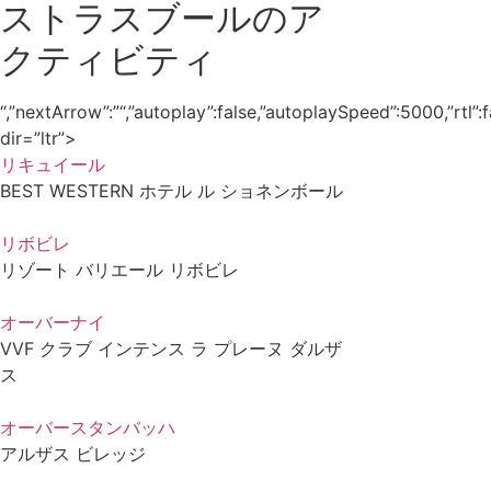
ストラスブールのア
クティビティ
“,”nextArrow”:”
“,”autoplay”:false,”autoplaySpeed”:5000,”rtl”:f
dir=”ltr”>
リキュイール
BEST WESTERN ホテル ル ショネンボール
リボビレ
リゾート バリエール リボビレ
オーバーナイ
VVF クラブ インテンス ラ プレーヌ ダルザ
ス
オーバースタンバッハ
アルザス ビレッジ