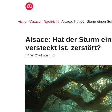
Zum
Inhalt
springen
Visiter l'Alsace
|
Nachricht
|
Alsace: Hat der Sturm einen Scha
Alsace: Hat der Sturm ei
versteckt ist, zerstört?
17 Juli 2024
von
Enzo