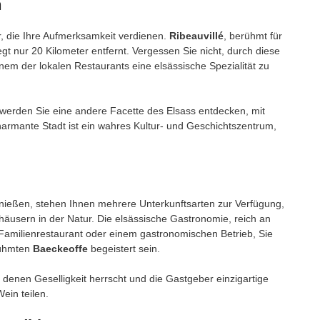
n
r, die Ihre Aufmerksamkeit verdienen.
Ribeauvillé
, berühmt für
gt nur 20 Kilometer entfernt. Vergessen Sie nicht, durch diese
em der lokalen Restaurants eine elsässische Spezialität zu
, werden Sie eine andere Facette des Elsass entdecken, mit
armante Stadt ist ein wahres Kultur- und Geschichtszentrum,
nießen, stehen Ihnen mehrere Unterkunftsarten zur Verfügung,
häusern in der Natur. Die elsässische Gastronomie, reich an
amilienrestaurant oder einem gastronomischen Betrieb, Sie
ühmten
Baeckeoffe
begeistert sein.
n denen Geselligkeit herrscht und die Gastgeber einzigartige
ein teilen.