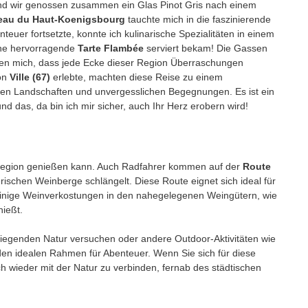
 und wir genossen zusammen ein Glas Pinot Gris nach einem
eau du Haut-Koenigsbourg
tauchte mich in die faszinierende
euer fortsetzte, konnte ich kulinarische Spezialitäten in einem
ine hervorragende
Tarte Flambée
serviert bekam! Die Gassen
gten mich, dass jede Ecke dieser Region Überraschungen
von
Ville (67)
erlebte, machten diese Reise zu einem
den Landschaften und unvergesslichen Begegnungen. Es ist ein
nd das, da bin ich mir sicher, auch Ihr Herz erobern wird!
der Region genießen kann. Auch Radfahrer kommen auf der
Route
rischen Weinberge schlängelt. Diese Route eignet sich ideal für
inige Weinverkostungen in den nahegelegenen Weingütern, wie
nießt.
mliegenden Natur versuchen oder andere Outdoor-Aktivitäten wie
t den idealen Rahmen für Abenteuer. Wenn Sie sich für diese
ch wieder mit der Natur zu verbinden, fernab des städtischen