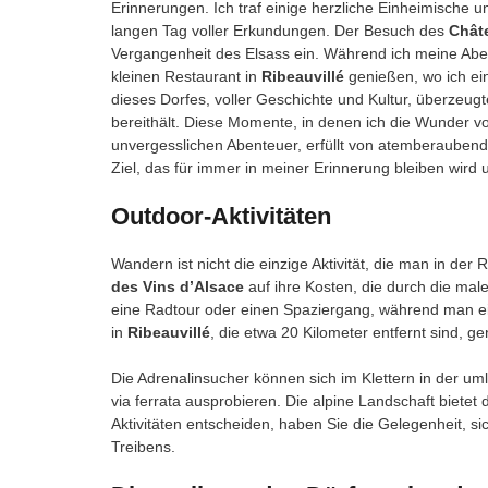
Erinnerungen. Ich traf einige herzliche Einheimische
langen Tag voller Erkundungen. Der Besuch des
Chât
Vergangenheit des Elsass ein. Während ich meine Abent
kleinen Restaurant in
Ribeauvillé
genießen, wo ich e
dieses Dorfes, voller Geschichte und Kultur, überzeu
bereithält. Diese Momente, in denen ich die Wunder 
unvergesslichen Abenteuer, erfüllt von atemberauben
Ziel, das für immer in meiner Erinnerung bleiben wird u
Outdoor-Aktivitäten
Wandern ist nicht die einzige Aktivität, die man in 
des Vins d’Alsace
auf ihre Kosten, die durch die male
eine Radtour oder einen Spaziergang, während man e
in
Ribeauvillé
, die etwa 20 Kilometer entfernt sind, ge
Die Adrenalinsucher können sich im Klettern in der u
via ferrata ausprobieren. Die alpine Landschaft biete
Aktivitäten entscheiden, haben Sie die Gelegenheit, si
Treibens.