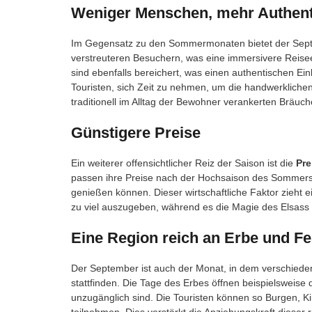
Weniger Menschen, mehr Authenti
Im Gegensatz zu den Sommermonaten bietet der Sep
verstreuteren Besuchern, was eine immersivere Reisee
sind ebenfalls bereichert, was einen authentischen Einb
Touristen, sich Zeit zu nehmen, um die handwerkliche
traditionell im Alltag der Bewohner verankerten Bräuc
Günstigere Preise
Ein weiterer offensichtlicher Reiz der Saison ist die
Pr
passen ihre Preise nach der Hochsaison des Sommers 
genießen können. Dieser wirtschaftliche Faktor zieht e
zu viel auszugeben, während es die Magie des Elsass 
Eine Region reich an Erbe und Fe
Der September ist auch der Monat, in dem verschied
stattfinden. Die Tage des Erbes öffnen beispielsweise 
unzugänglich sind. Die Touristen können so Burgen, K
teilnehmen. Dies verstärkt die Anziehungskraft dieser 