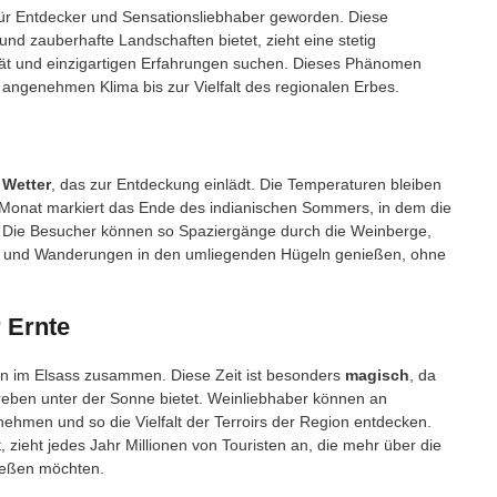
für Entdecker und Sensationsliebhaber geworden. Diese
und zauberhafte Landschaften bietet, zieht eine stetig
ität und einzigartigen Erfahrungen suchen. Dieses Phänomen
m angenehmen Klima bis zur Vielfalt des regionalen Erbes.
 Wetter
, das zur Entdeckung einlädt. Die Temperaturen bleiben
ser Monat markiert das Ende des indianischen Sommers, in dem die
. Die Besucher können so Spaziergänge durch die Weinberge,
n und Wanderungen in den umliegenden Hügeln genießen, ohne
r Ernte
on im Elsass zusammen. Diese Zeit ist besonders
magisch
, da
reben unter der Sonne bietet. Weinliebhaber können an
ehmen und so die Vielfalt der Terroirs der Region entdecken.
, zieht jedes Jahr Millionen von Touristen an, die mehr über die
ießen möchten.