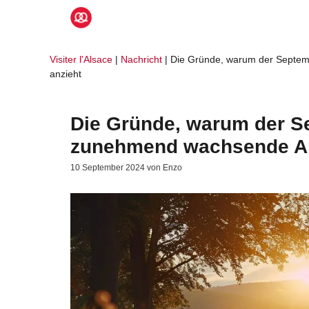
Zum
Inhalt
springen
Visiter l'Alsace
|
Nachricht
|
Die Gründe, warum der Septem
anzieht
Die Gründe, warum der S
zunehmend wachsende Anz
10 September 2024
von
Enzo