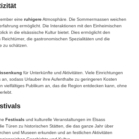
zität
tember eine
ruhigere
Atmosphäre. Die Sommermassen weichen
rfahrung ermöglicht. Die Interaktionen mit den Einheimischen
lick in die elsässische Kultur bietet. Dies ermöglicht den
n Reichtümer, die gastronomischen Spezialitäten und die
he zu schätzen.
eissenkung
für Unterkünfte und Aktivitäten. Viele Einrichtungen
an, sodass Urlauber ihre Aufenthalte zu geringeren Kosten
in vielfältiges Publikum an, das die Region entdecken kann, ohne
erlebt.
stivals
ene
Festivals
und kulturelle Veranstaltungen im Elsass
die Türen zu historischen Stätten, die das ganze Jahr über
irchen und Museen erkunden und an festlichen Aktivitäten
regionreichen Geschichte und Kultur.