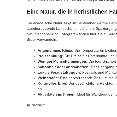
Eine Natur, die in herbstlichen F
Die elsässische Natur zeigt im September warme Farb
atemberaubende Landschaften schaffen. Spaziergänge
Naturliebhaber und Fotografen finden hier ein außerg
Bilder verwandeln.
Angenehmes Klima:
Die Temperaturen bleiben
Preissenkung:
Die Preise für Unterkünfte und Ak
Weniger Menschenmengen:
Die touristischen
Schönheit der Landschaften:
Der Übergang zu
Lokale Veranstaltungen:
Festivals und Märkte
Weinstraße:
Eine hervorragende Zeit, um die W
Kulturelles Erbe:
Der geschichtliche Reichtum
an.
Aktivitäten im Freien:
Ideal für Wanderungen u
Kategorien
Nachricht