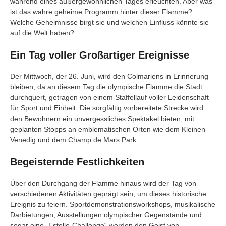
während eines außergewöhnlichen Tages erleuchten. Aber was
ist das wahre geheime Programm hinter dieser Flamme?
Welche Geheimnisse birgt sie und welchen Einfluss könnte sie
auf die Welt haben?
Ein Tag voller Großartiger Ereignisse
Der Mittwoch, der 26. Juni, wird den Colmariens in Erinnerung
bleiben, da an diesem Tag die olympische Flamme die Stadt
durchquert, getragen von einem Staffellauf voller Leidenschaft
für Sport und Einheit. Die sorgfältig vorbereitete Strecke wird
den Bewohnern ein unvergessliches Spektakel bieten, mit
geplanten Stopps an emblematischen Orten wie dem Kleinen
Venedig und dem Champ de Mars Park.
Begeisternde Festlichkeiten
Über den Durchgang der Flamme hinaus wird der Tag von
verschiedenen Aktivitäten geprägt sein, um dieses historische
Ereignis zu feiern. Sportdemonstrationsworkshops, musikalische
Darbietungen, Ausstellungen olympischer Gegenstände und
sogar eine „Estelle-Challenge“ werden den Geist von