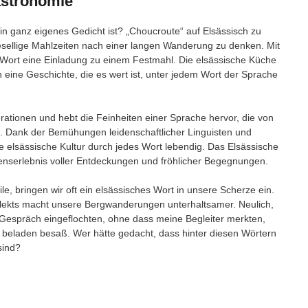
Gastronomie
ein ganz eigenes Gedicht ist? „Choucroute“ auf Elsässisch zu
esellige Mahlzeiten nach einer langen Wanderung zu denken. Mit
Wort eine Einladung zu einem Festmahl. Die elsässische Küche
h eine Geschichte, die es wert ist, unter jedem Wort der Sprache
ationen und hebt die Feinheiten einer Sprache hervor, die von
st. Dank der Bemühungen leidenschaftlicher Linguisten und
e elsässische Kultur durch jedes Wort lebendig. Das Elsässische
benserlebnis voller Entdeckungen und fröhlicher Begegnungen.
, bringen wir oft ein elsässisches Wort in unsere Scherze ein.
ialekts macht unsere Bergwanderungen unterhaltsamer. Neulich,
 Gespräch eingeflochten, ohne dass meine Begleiter merkten,
n beladen besaß. Wer hätte gedacht, dass hinter diesen Wörtern
sind?