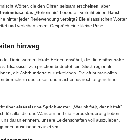
rmischt Wörter, die den Ohren seltsam erscheinen, aber
Gheimnissa
, das „Geheimnis“ bedeutet, verleiht einen Hauch
che hinter jeder Redewendung verbirgt? Die elsässischen Wörter
bettet und verleihen jedem Gespräch eine kleine Prise
eiten hinweg
unde. Darin werden lokale Helden erwähnt, die die
elsässische
ts. Elsässisch zu sprechen bedeutet, ein Stück regionale
tionen, die Jahrhunderte zurückreichen. Die oft humorvollen
egion bereichern das Lesen und machen es noch angenehmer.
cht über
elsässische Sprichwörter
. „Wer nit frëjt, der nit ftéit“
ruch für alle, die das Wandern und die Herausforderung lieben.
e uns daran erinnern, unsere Leidenschaften voll auszuleben,
rgpfaden auseinanderzusetzen.