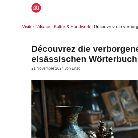
Zum
Inhalt
springen
Visiter l'Alsace
|
Kultur & Handwerk
|
Découvrez die verbor
Découvrez die verborgen
elsässischen Wörterbuch
21 November 2024
von
Enzo