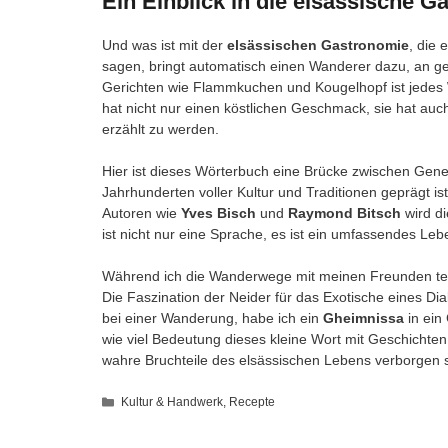
Ein Einblick in die elsässische 
Und was ist mit der
elsässischen Gastronomie
, die 
sagen, bringt automatisch einen Wanderer dazu, an g
Gerichten wie Flammkuchen und Kougelhopf ist jedes 
hat nicht nur einen köstlichen Geschmack, sie hat auc
erzählt zu werden.
Hier ist dieses Wörterbuch eine Brücke zwischen Gener
Jahrhunderten voller Kultur und Traditionen geprägt i
Autoren wie
Yves Bisch
und
Raymond Bitsch
wird di
ist nicht nur eine Sprache, es ist ein umfassendes Le
Während ich die Wanderwege mit meinen Freunden teile
Die Faszination der Neider für das Exotische eines D
bei einer Wanderung, habe ich ein
Gheimnissa
in ein
wie viel Bedeutung dieses kleine Wort mit Geschichte
wahre Bruchteile des elsässischen Lebens verborgen 
Kategorien
Kultur & Handwerk
,
Recepte