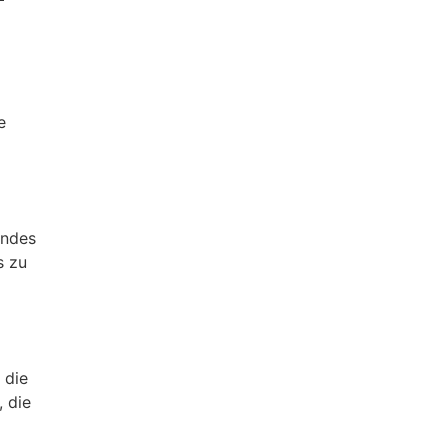
e
endes
s zu
 die
 die