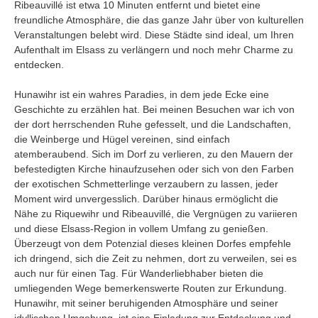
Ribeauvillé ist etwa 10 Minuten entfernt und bietet eine
freundliche Atmosphäre, die das ganze Jahr über von kulturellen
Veranstaltungen belebt wird. Diese Städte sind ideal, um Ihren
Aufenthalt im Elsass zu verlängern und noch mehr Charme zu
entdecken.
Hunawihr ist ein wahres Paradies, in dem jede Ecke eine
Geschichte zu erzählen hat. Bei meinen Besuchen war ich von
der dort herrschenden Ruhe gefesselt, und die Landschaften,
die Weinberge und Hügel vereinen, sind einfach
atemberaubend. Sich im Dorf zu verlieren, zu den Mauern der
befestedigten Kirche hinaufzusehen oder sich von den Farben
der exotischen Schmetterlinge verzaubern zu lassen, jeder
Moment wird unvergesslich. Darüber hinaus ermöglicht die
Nähe zu Riquewihr und Ribeauvillé, die Vergnügen zu variieren
und diese Elsass-Region in vollem Umfang zu genießen.
Überzeugt von dem Potenzial dieses kleinen Dorfes empfehle
ich dringend, sich die Zeit zu nehmen, dort zu verweilen, sei es
auch nur für einen Tag. Für Wanderliebhaber bieten die
umliegenden Wege bemerkenswerte Routen zur Erkundung.
Hunawihr, mit seiner beruhigenden Atmosphäre und seiner