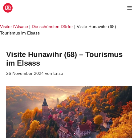
Zum
Me
Inhalt
springen
Visiter l'Alsace
|
Die schönsten Dörfer
|
Visite Hunawihr (68) –
Tourismus im Elsass
Visite Hunawihr (68) – Tourismus
im Elsass
26 November 2024
von
Enzo