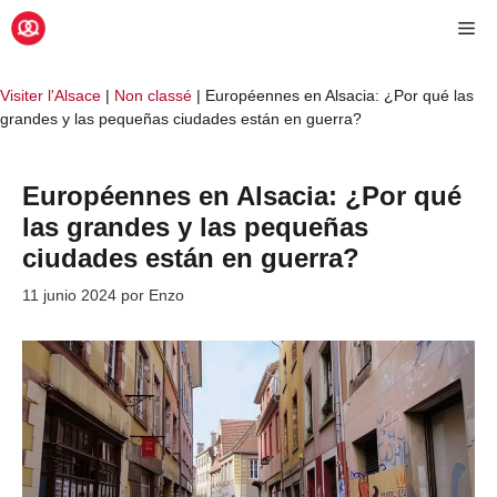
Saltar
Me
al
contenido
Visiter l'Alsace
|
Non classé
|
Européennes en Alsacia: ¿Por qué las
grandes y las pequeñas ciudades están en guerra?
Européennes en Alsacia: ¿Por qué
las grandes y las pequeñas
ciudades están en guerra?
11 junio 2024
por
Enzo