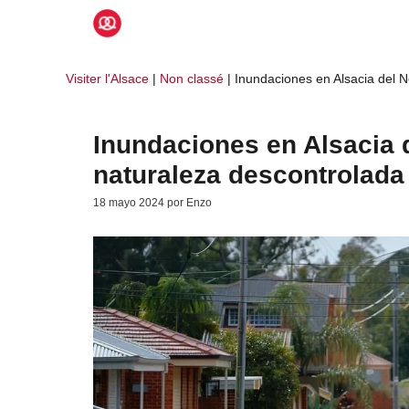
Saltar
al
contenido
Visiter l'Alsace
|
Non classé
|
Inundaciones en Alsacia del 
Inundaciones en Alsacia 
naturaleza descontrolada
18 mayo 2024
por
Enzo