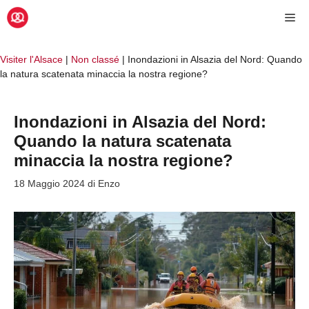
Vai
Me
al
contenuto
Visiter l'Alsace
|
Non classé
|
Inondazioni in Alsazia del Nord: Quando
la natura scatenata minaccia la nostra regione?
Inondazioni in Alsazia del Nord:
Quando la natura scatenata
minaccia la nostra regione?
18 Maggio 2024
di
Enzo