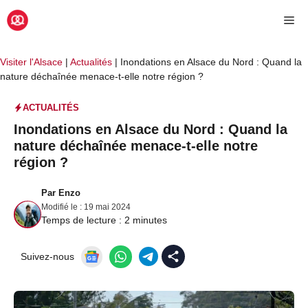
Aller
Me
au
contenu
Visiter l'Alsace
|
Actualités
|
Inondations en Alsace du Nord : Quand la
nature déchaînée menace-t-elle notre région ?
ACTUALITÉS
Inondations en Alsace du Nord : Quand la
nature déchaînée menace-t-elle notre
région ?
Par
Enzo
Modifié le :
19 mai 2024
Temps de lecture :
2
minutes
Suivez-nous