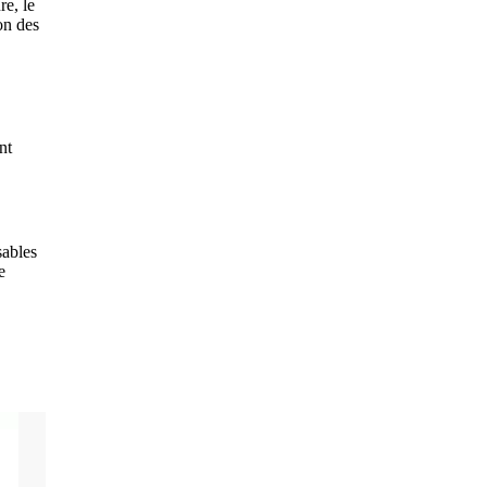
re, le
on des
nt
sables
e