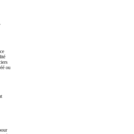
,
nce
ité
ciers
réé ou
ut
pour