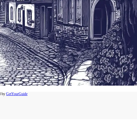
d by
GetYourGuide