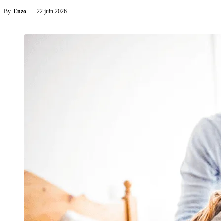
By
Enzo
—
22 juin 2026