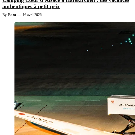
Camping Cœur d’Alsace à Harskirchen : des vacances
authentiques à petit prix
By
Enzo
—
16 avril 2026