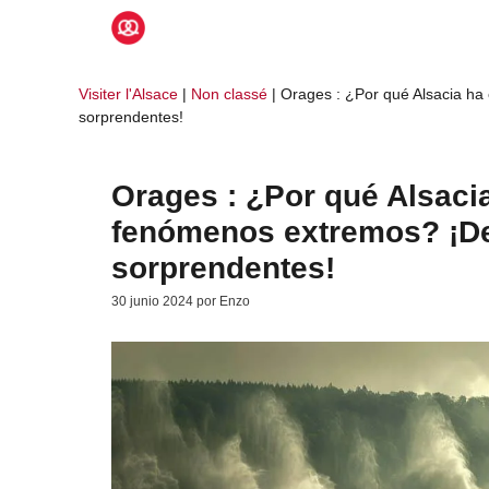
Saltar
al
contenido
Visiter l'Alsace
|
Non classé
|
Orages : ¿Por qué Alsacia ha
sorprendentes!
Orages : ¿Por qué Alsaci
fenómenos extremos? ¡De
sorprendentes!
30 junio 2024
por
Enzo