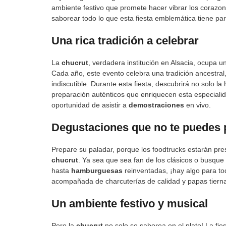
ambiente festivo que promete hacer vibrar los corazon
saborear todo lo que esta fiesta emblemática tiene par
Una rica tradición a celebrar
La
chucrut
, verdadera institución en Alsacia, ocupa u
Cada año, este evento celebra una tradición ancestral,
indiscutible. Durante esta fiesta, descubrirá no solo la
preparación auténticos que enriquecen esta especialid
oportunidad de asistir a
demostraciones
en vivo.
Degustaciones que no te puedes 
Prepare su paladar, porque los foodtrucks estarán pre
chucrut
. Ya sea que sea fan de los clásicos o busque 
hasta
hamburguesas
reinventadas, ¡hay algo para to
acompañada de charcuterías de calidad y papas tiernas
Un ambiente festivo y musical
Pero la
chucrut
no solo se saborea en el plato! La fi