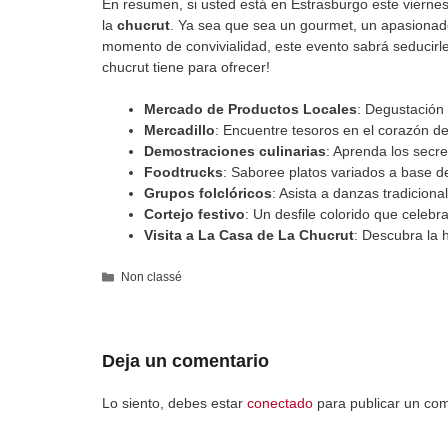
En resumen, si usted está en Estrasburgo este viernes
la
chucrut
. Ya sea que sea un gourmet, un apasionad
momento de convivialidad, este evento sabrá seducirle
chucrut tiene para ofrecer!
Mercado de Productos Locales
: Degustación 
Mercadillo
: Encuentre tesoros en el corazón de
Demostraciones culinarias
: Aprenda los secr
Foodtrucks
: Saboree platos variados a base 
Grupos folclóricos
: Asista a danzas tradicion
Cortejo festivo
: Un desfile colorido que celebr
Visita a La Casa de La Chucrut
: Descubra la 
Categorías
Non classé
Deja un comentario
Lo siento, debes estar
conectado
para publicar un com