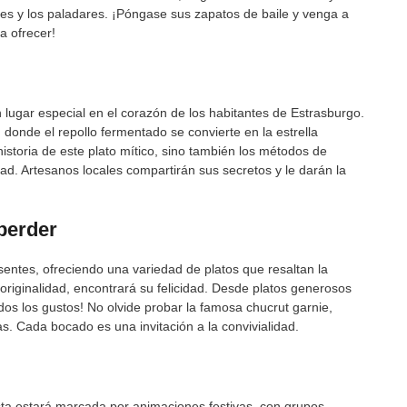
es y los paladares. ¡Póngase sus zapatos de baile y venga a
a ofrecer!
n lugar especial en el corazón de los habitantes de Estrasburgo.
 donde el repollo fermentado se convierte en la estrella
 historia de este plato mítico, sino también los métodos de
ad. Artesanos locales compartirán sus secretos y le darán la
perder
sentes, ofreciendo una variedad de platos que resaltan la
originalidad, encontrará su felicidad. Desde platos generosos
dos los gustos! No olvide probar la famosa chucrut garnie,
. Cada bocado es una invitación a la convivialidad.
esta estará marcada por animaciones festivas, con grupos