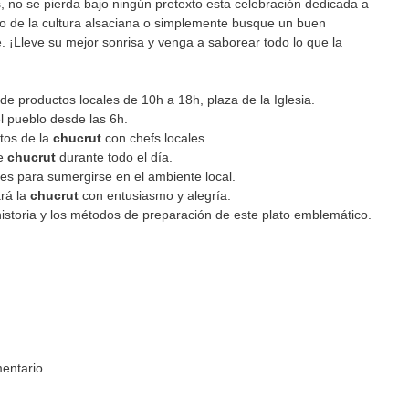
, no se pierda bajo ningún pretexto esta celebración dedicada a
o de la cultura alsaciana o simplemente busque un buen
. ¡Lleve su mejor sonrisa y venga a saborear todo lo que la
de productos locales de 10h a 18h, plaza de la Iglesia.
l pueblo desde las 6h.
etos de la
chucrut
con chefs locales.
de
chucrut
durante todo el día.
ales para sumergirse en el ambiente local.
ará la
chucrut
con entusiasmo y alegría.
historia y los métodos de preparación de este plato emblemático.
entario.