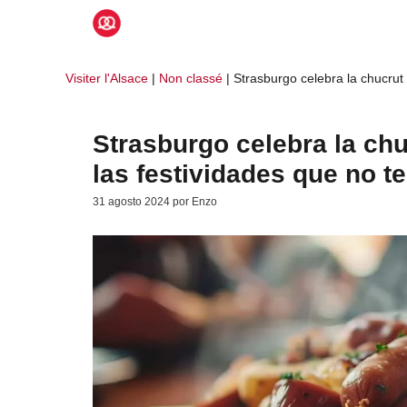
Saltar
al
contenido
Visiter l'Alsace
|
Non classé
|
Strasburgo celebra la chucrut
Strasburgo celebra la chu
las festividades que no t
31 agosto 2024
por
Enzo