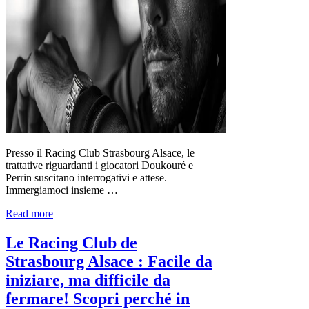
Presso il Racing Club Strasbourg Alsace, le
trattative riguardanti i giocatori Doukouré e
Perrin suscitano interrogativi e attese.
Immergiamoci insieme …
Read more
Le Racing Club de
Strasbourg Alsace : Facile da
iniziare, ma difficile da
fermare! Scopri perché in