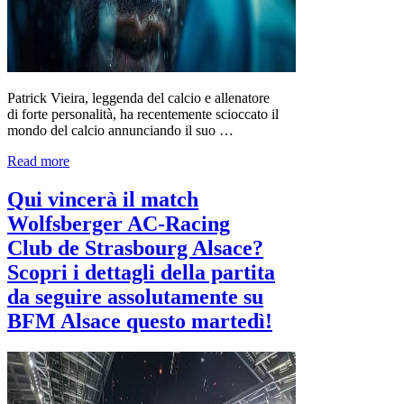
Patrick Vieira, leggenda del calcio e allenatore
di forte personalità, ha recentemente scioccato il
mondo del calcio annunciando il suo …
Read more
Qui vincerà il match
Wolfsberger AC-Racing
Club de Strasbourg Alsace?
Scopri i dettagli della partita
da seguire assolutamente su
BFM Alsace questo martedì!