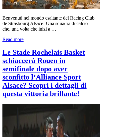
Benvenuti nel mondo esaltante del Racing Club
de Strasbourg Alsace! Una squadra di calcio
che, una volta che inizi a …
Read more
Le Stade Rochelais Basket
schiaccerà Rouen in
semifinale dopo aver
sconfitto l’Alliance Sport
Alsace? Scopri i dettagli di
questa vittoria brillante!