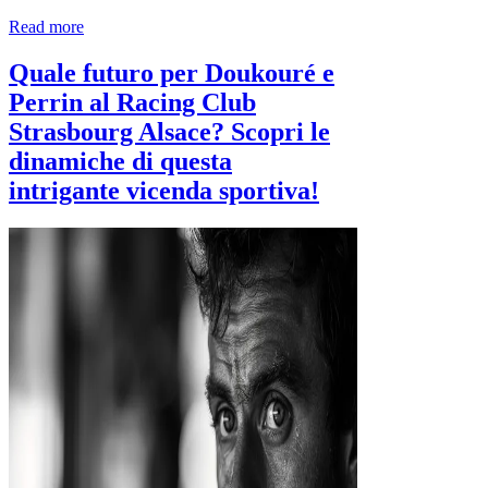
Read more
Quale futuro per Doukouré e
Perrin al Racing Club
Strasbourg Alsace? Scopri le
dinamiche di questa
intrigante vicenda sportiva!