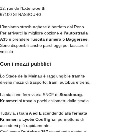
12, rue de l’Extenwoerth
67100 STRASBOURG.
L’impianto strasburghese è bordato dal Reno.
Per arrivarci la migliore opzione è
l’autostrada
A35
e prendere l’
uscita numero 5 Baggersee
.
Sono disponibili anche parcheggi per lasciare il
veicolo.
Con i mezzi pubblici
Lo Stade de la Meinau è raggiungibile tramite
diversi mezzi di trasporto: tram, autobus e treno.
La stazione ferroviaria SNCF di
Strasbourg-
Krimmeri
si trova a pochi chilometri dallo stadio.
Tuttavia, i
tram A ed E
scendendo alla
fermata
Krimmeri
o
Lycée Couffignal
permettono di
accedervi più rapidamente.
Così come l’
autobus 257
scendendo anche a