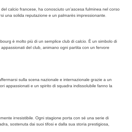
 del calcio francese, ha conosciuto un’ascesa fulminea nel corso
ruirsi una solida reputazione e un palmarès impressionante.
sbourg è molto più di un semplice club di calcio. È un simbolo di
ri appassionati del club, animano ogni partita con un fervore
fermarsi sulla scena nazionale e internazionale grazie a un
tori appassionati e un spirito di squadra indissolubile fanno la
nte irresistibile. Ogni stagione porta con sé una serie di
adra, sostenuta dai suoi tifosi e dalla sua storia prestigiosa,