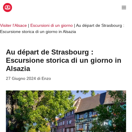
Vai
Me
al
contenuto
Visiter l'Alsace
|
Escursioni di un giorno
|
Au départ de Strasbourg :
Escursione storica di un giorno in Alsazia
Au départ de Strasbourg :
Escursione storica di un giorno in
Alsazia
27 Giugno 2024
di
Enzo