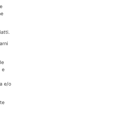
te
ne
atti.
arni
le
 e
ta e/o
nte