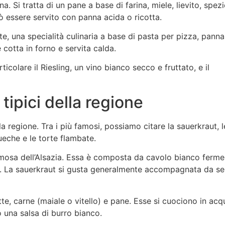
a. Si tratta di un pane a base di farina, miele, lievito, spezi
ò essere servito con panna acida o ricotta.
e, una specialità culinaria a base di pasta per pizza, panna
cotta in forno e servita calda.
rticolare il Riesling, un vino bianco secco e fruttato, e il
tipici della regione
a regione. Tra i più famosi, possiamo citare la sauerkraut, l
ueche e le torte flambate.
famosa dell’Alsazia. Essa è composta da cavolo bianco ferm
nco. La sauerkraut si gusta generalmente accompagnata da s
tte, carne (maiale o vitello) e pane. Esse si cuociono in acq
 una salsa di burro bianco.