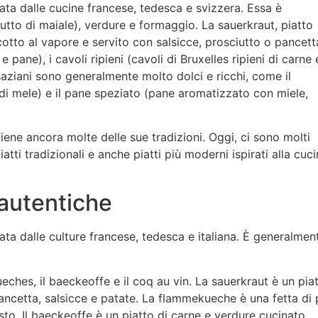
zata dalle cucine francese, tedesca e svizzera. Essa è
utto di maiale), verdure e formaggio. La sauerkraut, piatto
otto al vapore e servito con salsicce, prosciutto o pancetta
pane), i cavoli ripieni (cavoli di Bruxelles ripieni di carne 
lsaziani sono generalmente molto dolci e ricchi, come il
e di mele) e il pane speziato (pane aromatizzato con miele,
iene ancora molte delle sue tradizioni. Oggi, ci sono molti
iatti tradizionali e anche piatti più moderni ispirati alla cuc
 autentiche
ata dalle culture francese, tedesca e italiana. È generalmen
kueches, il baeckeoffe e il coq au vin. La sauerkraut è un pia
ancetta, salsicce e patate. La flammekueche è una fetta di
to. Il baeckeoffe è un piatto di carne e verdure cucinato