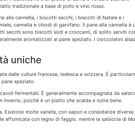
iatto tradizionale a base di pollo e vino rosso.
e alla cannella, i biscotti secchi, i biscotti di Natale e i
iele, cannella e chiodi di garofano. Il pane alla cannella è 
i secchi sono biscotti sodi e croccanti, di solito serviti co
eralmente aromatizzati al pane speziato. I cioccolatini alsa
ità uniche
zata dalle culture francese, tedesca e svizzera. È particola
e pane speziato.
i cavoli fermentati. È generalmente accompagnata da salsicc
n inverno, poiché è un piatto che scalda e nutre bene.
a. Esistono molte varietà, con sapori e consistenze diverse.
ale affumicata con legno di faggio, mentre la salsiccia di M