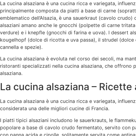
La cucina alsaziana è una cucina ricca e variegata, influen
principalmente composta da piatti a base di carne (sopratt
emblematico dell’Alsazia, è una sauerkraut (cavolo crudo) c
alsaziani amano anche le gnocchi (polpette di carne tritata e 
verdure) e i knepfle (gnocchi di farina e uova). I dessert a
kougelhopf (dolce di ricotta e uva passa), il strudel (dolc
cannella e spezie).
La cucina alsaziana è evoluta nel corso dei secoli, ma mant
ristoranti specializzati nella cucina alsaziana, che offrono p
alsaziana.
La cucina alsaziana – Ricette
La cucina alsaziana è una cucina ricca e variegata, influenz
considerata una delle migliori cucine di Francia.
I piatti tipici alsaziani includono le sauerkrauts, le flamme
popolare a base di cavolo crudo fermentato, servito con p
con panna acida e cipolle, solitamente servita come antipas