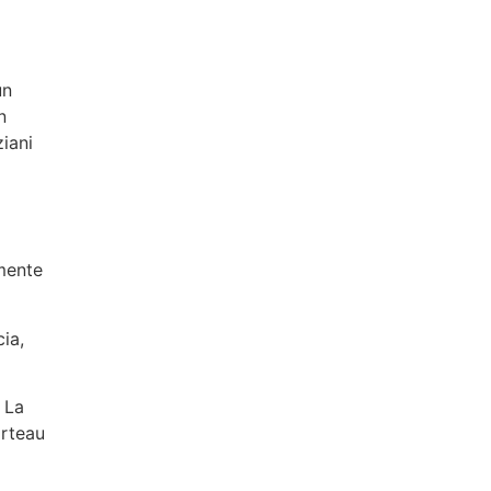
un
n
ziani
rmente
ia,
 La
orteau