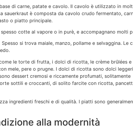
ase di carne, patate e cavolo. Il cavolo è utilizzato in mol
e. La sauerkraut è composta da cavolo crudo fermentato, car
sto o piatto principale.
 spesso cotte al vapore o in purè, e accompagnano molti pi
. Spesso si trova maiale, manzo, pollame e selvaggina. Le c
iedo.
me le torte di frutta, i dolci di ricotta, le crème brûlées e 
n mele, pere o prugne. I dolci di ricotta sono dolci leggeri
s sono dessert cremosi e riccamente profumati, solitamente
te sottili e croccanti, di solito farcite con ricotta, pancet
zza ingredienti freschi e di qualità. I piatti sono generalme
adizione alla modernità