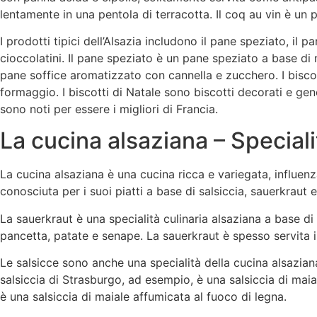
lentamente in una pentola di terracotta. Il coq au vin è un p
I prodotti tipici dell’Alsazia includono il pane speziato, il pan
cioccolatini. Il pane speziato è un pane speziato a base di m
pane soffice aromatizzato con cannella e zucchero. I biscott
formaggio. I biscotti di Natale sono biscotti decorati e gen
sono noti per essere i migliori di Francia.
La cucina alsaziana – Special
La cucina alsaziana è una cucina ricca e variegata, influen
conosciuta per i suoi piatti a base di salsiccia, sauerkraut 
La sauerkraut è una specialità culinaria alsaziana a base d
pancetta, patate e senape. La sauerkraut è spesso servita i
Le salsicce sono anche una specialità della cucina alsazian
salsiccia di Strasburgo, ad esempio, è una salsiccia di mai
è una salsiccia di maiale affumicata al fuoco di legna.