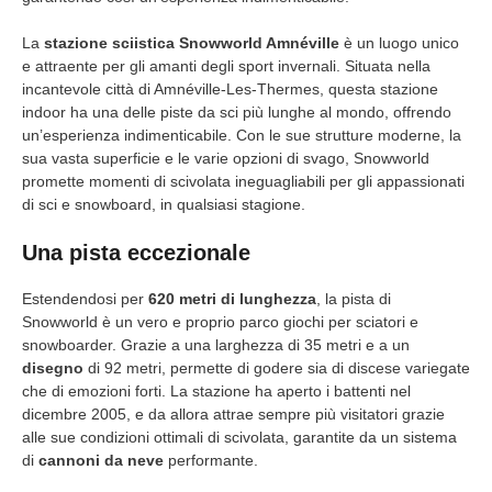
La
stazione sciistica Snowworld Amnéville
è un luogo unico
e attraente per gli amanti degli sport invernali. Situata nella
incantevole città di Amnéville-Les-Thermes, questa stazione
indoor ha una delle piste da sci più lunghe al mondo, offrendo
un’esperienza indimenticabile. Con le sue strutture moderne, la
sua vasta superficie e le varie opzioni di svago, Snowworld
promette momenti di scivolata ineguagliabili per gli appassionati
di sci e snowboard, in qualsiasi stagione.
Una pista eccezionale
Estendendosi per
620 metri di lunghezza
, la pista di
Snowworld è un vero e proprio parco giochi per sciatori e
snowboarder. Grazie a una larghezza di 35 metri e a un
disegno
di 92 metri, permette di godere sia di discese variegate
che di emozioni forti. La stazione ha aperto i battenti nel
dicembre 2005, e da allora attrae sempre più visitatori grazie
alle sue condizioni ottimali di scivolata, garantite da un sistema
di
cannoni da neve
performante.