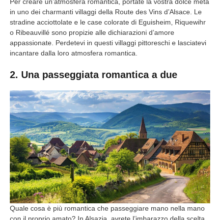
Per creare un’atmosfera romantica, portate la vostra dolce metà
in uno dei charmanti villaggi della Route des Vins d’Alsace. Le
stradine acciottolate e le case colorate di Eguisheim, Riquewihr
o Ribeauvillé sono propizie alle dichiarazioni d’amore
appassionate. Perdetevi in questi villaggi pittoreschi e lasciatevi
incantare dalla loro atmosfera romantica.
2. Una passeggiata romantica a due
Quale cosa è più romantica che passeggiare mano nella mano
con il proprio amato? In Alsazia, avrete l’imbarazzo della scelta