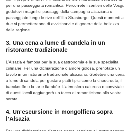
per una passeggiata romantica. Percorrete i sentieri delle Vosgi,
godetevi i magnifici paesaggi della campagna alsaziana o
passeggiate lungo le rive dell’Ill a Strasburgo. Questi momenti a
due vi permetteranno di avvicinarvi e di godere della bellezza
della regione.
3. Una cena a lume di candela in un
ristorante tradizionale
L’Alsazia è famosa per la sua gastronomia e le sue specialità
culinarie. Per una dichiarazione d’amore golosa, prenotate un
tavolo in un ristorante tradizionale alsaziano. Godetevi una cena
a lume di candela per gustare piatti tipici come la choucroute, il
baeckeoffe o la tarte flambée. L’atmosfera calorosa e conviviale
di questi locali aggiungerà un tocco di romanticismo alla vostra
serata.
4. Un’escursione in mongolfiera sopra
l’Alsazia
Per una dichiarazione d’amore aerea, regalate al vostro partner