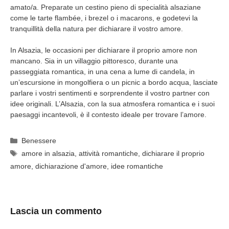
amato/a. Preparate un cestino pieno di specialità alsaziane
come le tarte flambée, i brezel o i macarons, e godetevi la
tranquillità della natura per dichiarare il vostro amore.
In Alsazia, le occasioni per dichiarare il proprio amore non
mancano. Sia in un villaggio pittoresco, durante una
passeggiata romantica, in una cena a lume di candela, in
un’escursione in mongolfiera o un picnic a bordo acqua, lasciate
parlare i vostri sentimenti e sorprendente il vostro partner con
idee originali. L’Alsazia, con la sua atmosfera romantica e i suoi
paesaggi incantevoli, è il contesto ideale per trovare l’amore.
Categorie
Benessere
Tag
amore in alsazia
,
attività romantiche
,
dichiarare il proprio
amore
,
dichiarazione d'amore
,
idee romantiche
Lascia un commento