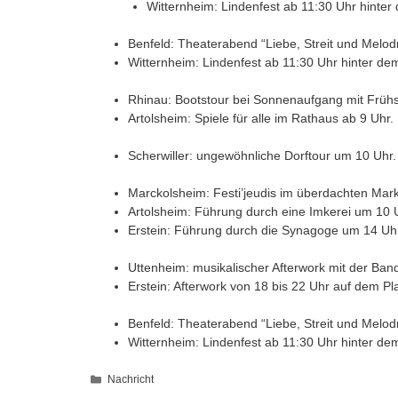
Witternheim: Lindenfest ab 11:30 Uhr hinter
Benfeld: Theaterabend “Liebe, Streit und Melo
Witternheim: Lindenfest ab 11:30 Uhr hinter de
Rhinau: Bootstour bei Sonnenaufgang mit Frühst
Artolsheim: Spiele für alle im Rathaus ab 9 Uhr.
Scherwiller: ungewöhnliche Dorftour um 10 Uhr.
Marckolsheim: Festi’jeudis im überdachten Mar
Artolsheim: Führung durch eine Imkerei um 10 
Erstein: Führung durch die Synagoge um 14 Uh
Uttenheim: musikalischer Afterwork mit der Ban
Erstein: Afterwork von 18 bis 22 Uhr auf dem P
Benfeld: Theaterabend “Liebe, Streit und Melo
Witternheim: Lindenfest ab 11:30 Uhr hinter de
Kategorien
Nachricht