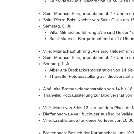
Saint-Pierre-Bois: Nächte von Saint-Gilles u
Saint-Maurice: Biergartenabend ab 17 Uhr in de
Saint-Pierre-Bois: Nächte von Saint-Gilles um 1
Samstag, 6. Juli
Villé: Mitmachaufführung „Alle sind Helden“
Saint-Maurice: Biergartenabend ab 17 Uhr in
Villé: Mitmachaufführung „Alle sind Helden“ um 
Saint-Maurice: Biergartenabend ab 17 Uhr in de
Sonntag, 7. Juli
Albé: alte Brotbackdemonstration von 14 bis
Thanvillé: Fotoausstellung zur Biodiversität 
Albé: alte Brotbackdemonstration von 14 bis 18 
Thanvillé: Fotoausstellung zur Biodiversität von
Villé: Markt von 8 bis 12 Uhr auf dem Place du Ma
Dieffenbach-au-Val: fruchtiger Ausflug im Vallée
Villé: Erzählstunde für kleine Vorleser von 10:3
Breitenbach: Besuch der Korbmacherei um 10:3