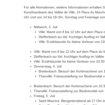
Für alle Animationen, weitere Informationen erhalte
Kunsthandwerk des Vallée de Villé, 14 Place du Marché
Uhr und von 14 bis 18 Uhr, Sonntag und Feiertage von
Mittwoch, 3. Juli
Villé: Markt von 8 bis 12 Uhr auf dem Place du
Dieffenbach-au-Val: fruchtiger Ausflug im Val
Villé: Erzählstunde für kleine Vorleser von 1
Villé: Markt von 8 bis 12 Uhr auf dem Place du Ma
Dieffenbach-au-Val: fruchtiger Ausflug im Vallée
Villé: Erzählstunde für kleine Vorleser von 10:3
Donnerstag, 4. Juli
Breitenbach: Besuch der Korbmacherei um 1
Thanvillé: Fotoausstellung zur Biodiversität 
Breitenbach: Besuch der Korbmacherei um 10:3
Thanvillé: Fotoausstellung zur Biodiversität von
Freitag, 5. Juli
Saint-Maurice: Biergartenabend ab 17 Uhr in