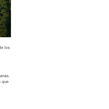
de los
ianas.
s que