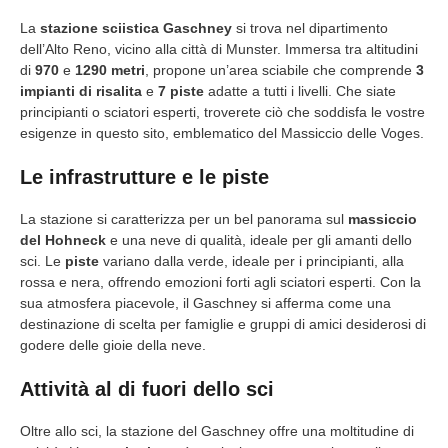
La
stazione sciistica Gaschney
si trova nel dipartimento
dell’Alto Reno, vicino alla città di Munster. Immersa tra altitudini
di
970
e
1290 metri
, propone un’area sciabile che comprende
3
impianti di risalita
e
7 piste
adatte a tutti i livelli. Che siate
principianti o sciatori esperti, troverete ciò che soddisfa le vostre
esigenze in questo sito, emblematico del Massiccio delle Voges.
Le infrastrutture e le piste
La stazione si caratterizza per un bel panorama sul
massiccio
del Hohneck
e una neve di qualità, ideale per gli amanti dello
sci. Le
piste
variano dalla verde, ideale per i principianti, alla
rossa e nera, offrendo emozioni forti agli sciatori esperti. Con la
sua atmosfera piacevole, il Gaschney si afferma come una
destinazione di scelta per famiglie e gruppi di amici desiderosi di
godere delle gioie della neve.
Attività al di fuori dello sci
Oltre allo sci, la stazione del Gaschney offre una moltitudine di