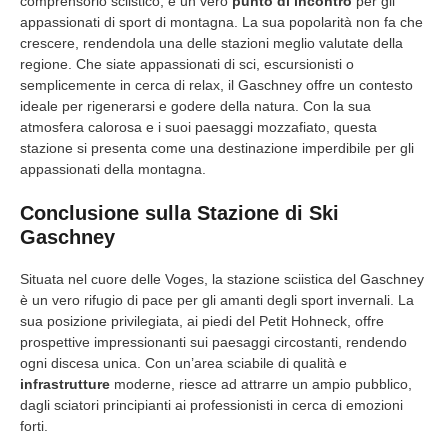
comprensorio sciistico; è un vero
punto di incontro
per gli
appassionati di sport di montagna. La sua popolarità non fa che
crescere, rendendola una delle stazioni meglio valutate della
regione. Che siate appassionati di sci, escursionisti o
semplicemente in cerca di relax, il Gaschney offre un contesto
ideale per rigenerarsi e godere della natura. Con la sua
atmosfera calorosa e i suoi paesaggi mozzafiato, questa
stazione si presenta come una destinazione imperdibile per gli
appassionati della montagna.
Conclusione sulla Stazione di Ski
Gaschney
Situata nel cuore delle Voges, la stazione sciistica del Gaschney
è un vero rifugio di pace per gli amanti degli sport invernali. La
sua posizione privilegiata, ai piedi del Petit Hohneck, offre
prospettive impressionanti sui paesaggi circostanti, rendendo
ogni discesa unica. Con un’area sciabile di qualità e
infrastrutture
moderne, riesce ad attrarre un ampio pubblico,
dagli sciatori principianti ai professionisti in cerca di emozioni
forti.