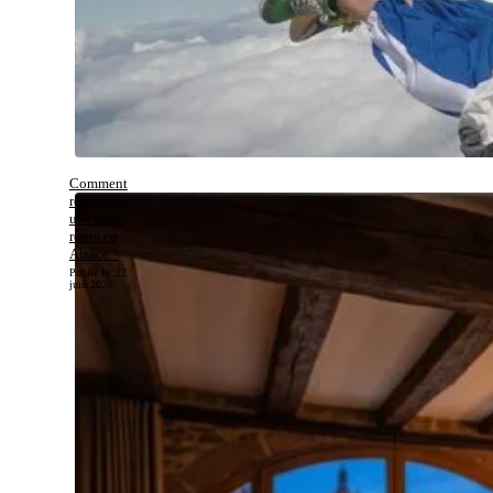
Comment
réserver
une love
room en
Alsace ?
Publié le :
22
juin 2026