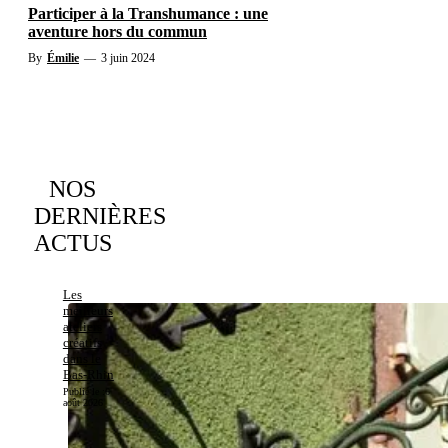
Participer à la Transhumance : une
aventure hors du commun
By
Émilie
—
3 juin 2024
NOS
DERNIÈRES
ACTUS
Les
meilleurs
ateliers
créatifs
dans le
Bas-Rhin
Publié le :
6
août 2026