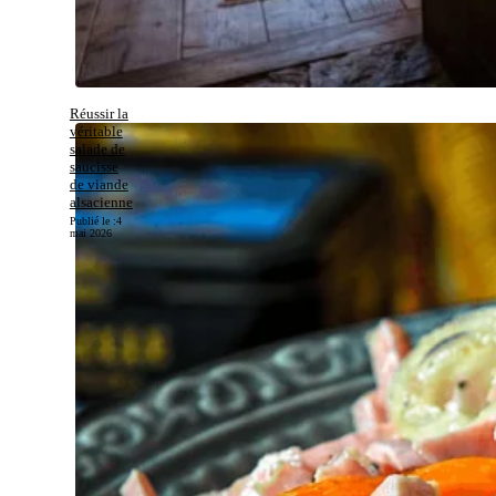
Réussir la
véritable
salade de
saucisse
de viande
alsacienne
Publié le :
4
mai 2026