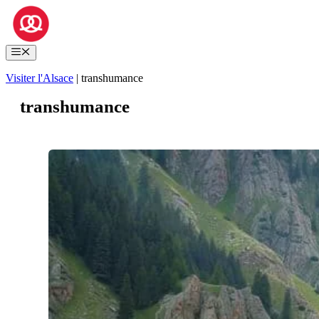
Aller
au
contenu
Menu
Visiter l'Alsace
|
transhumance
transhumance