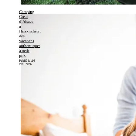
Camping
Cœur
d’Alsace
à
Harskirchen :
des
vacances
authentiques
à petit
prix
Publié le :
16
avril 2026