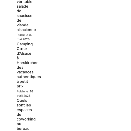
véritable
salade
de
saucisse
de
viande
alsacienne
Publié le :
4
mai 2026
Camping
Cœur
d’Alsace
à
Harskirchen :
des
vacances
authentiques
à petit
prix
Publié le :
16
avril 2026
Quels
sont les
espaces
de
coworking
ou
bureau