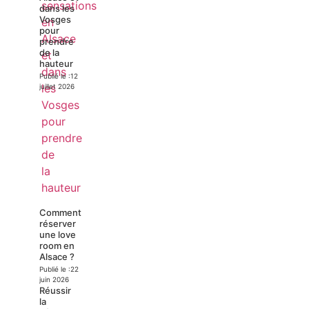
dans les
Vosges
pour
prendre
de la
hauteur
Publié le :
12
juillet 2026
Comment
réserver
une love
room en
Alsace ?
Publié le :
22
juin 2026
Réussir
la