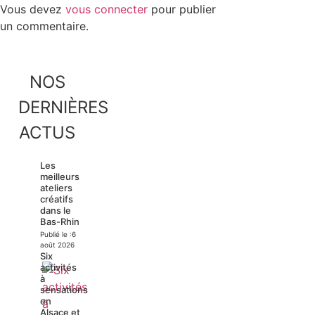
Vous devez
vous connecter
pour publier
un commentaire.
NOS
DERNIÈRES
ACTUS
Les
meilleurs
ateliers
créatifs
dans le
Bas-Rhin
Publié le :
6
août 2026
Six
activités
à
sensations
en
Alsace et