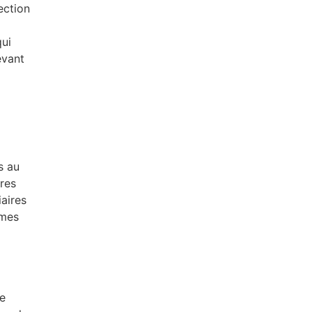
ection
qui
evant
s au
ures
iaires
ames
de