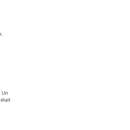
r.
. Un
était