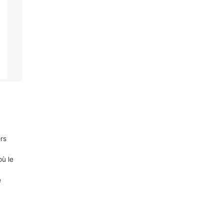
ers
où le
e