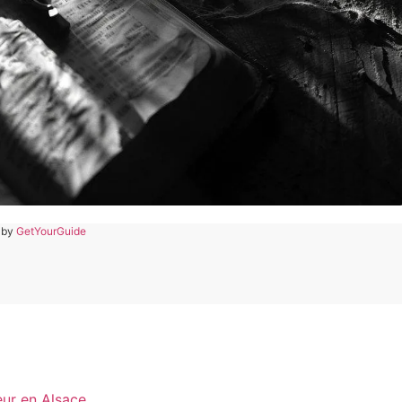
 by
GetYourGuide
eur en Alsace