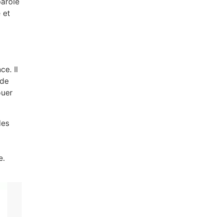
parole
 et
ce. Il
 de
ouer
des
e.