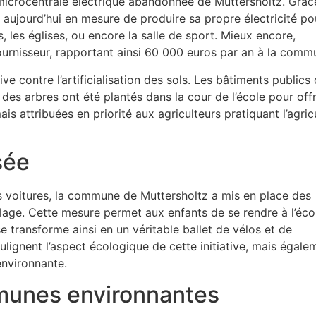
a microcentrale électrique abandonnée de Muttersholtz. Grâc
 aujourd’hui en mesure de produire sa propre électricité po
s, les églises, ou encore la salle de sport. Mieux encore,
fournisseur, rapportant ainsi 60 000 euros par an à la comm
 contre l’artificialisation des sols. Les bâtiments publics 
es arbres ont été plantés dans la cour de l’école pour offr
is attribuées en priorité aux agriculteurs pratiquant l’agric
sée
des voitures, la commune de Muttersholtz a mis en place des
llage. Cette mesure permet aux enfants de se rendre à l’éco
 se transforme ainsi en un véritable ballet de vélos et de
oulignent l’aspect écologique de cette initiative, mais égale
environnante.
mmunes environnantes