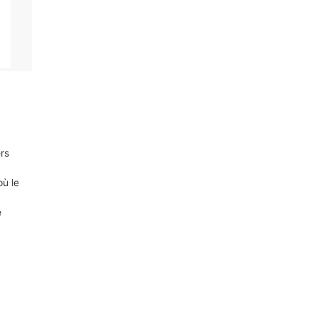
ers
où le
e