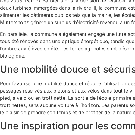
Dès 2008, Patrick Barbier a pris la décision de relancer l
deux turbines immergées dans la rivière Ill, la commune est
alimenter les bâtiments publics tels que la mairie, les école
Muttersholtz génère un surplus d’électricité revendu à un 
En parallèle, la commune a également engagé une lutte active
tous été rénovés dans une optique énergétique, tandis que d
l’ombre aux élèves en été. Les terres agricoles sont désorma
biologique.
Une mobilité douce et sécuri
Pour favoriser une mobilité douce et réduire l’utilisation 
passages réservés aux piétons et aux vélos dans tout le vi
pied, à vélo ou en trottinette. La sortie de l’école primaire
trottinettes, sans aucune voiture à l’horizon. Les parents s
le plaisir de prendre son temps et de profiter de la nature 
Une inspiration pour les co