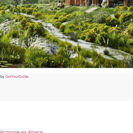
 by
GetYourGuide
l’écologie en Alsace