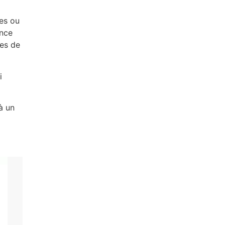
les ou
ance
ces de
i
à un