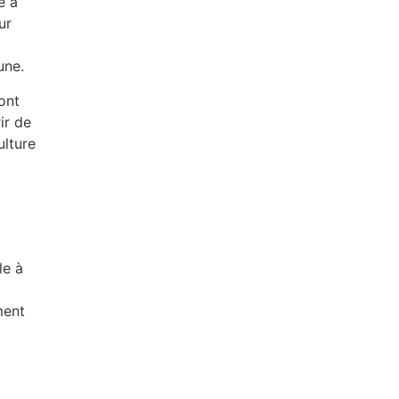
e à
ur
une.
ont
ir de
ulture
le à
ment