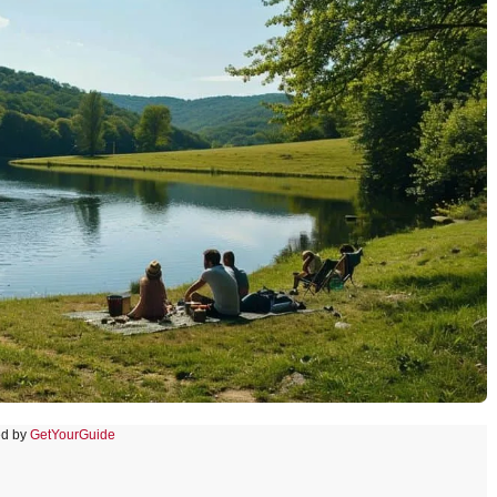
d by
GetYourGuide