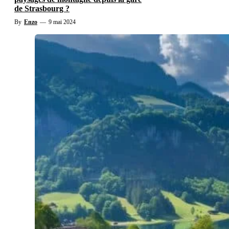
de Strasbourg ?
By
Enzo
—
9 mai 2024