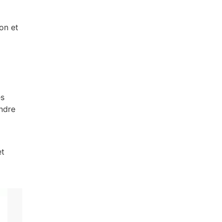
on et
es
ndre
et