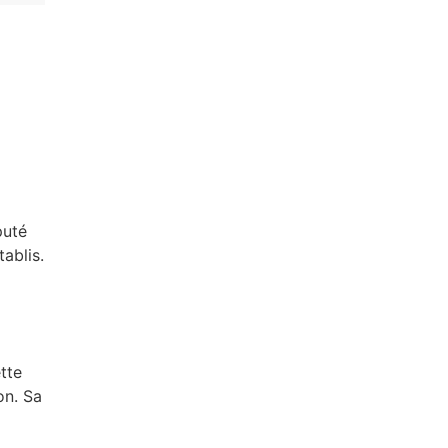
puté
ablis.
tte
on. Sa