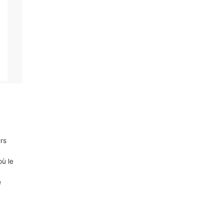
ers
où le
e