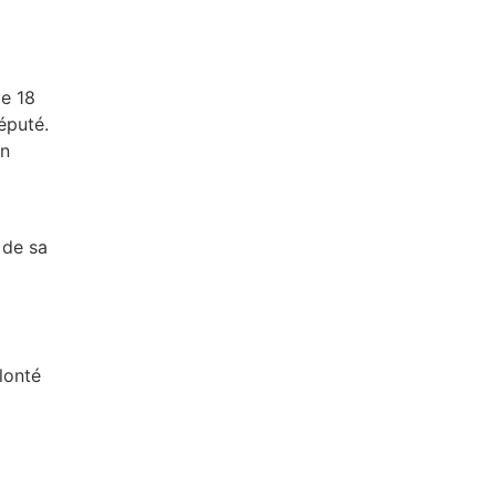
de 18
éputé.
on
 de sa
lonté