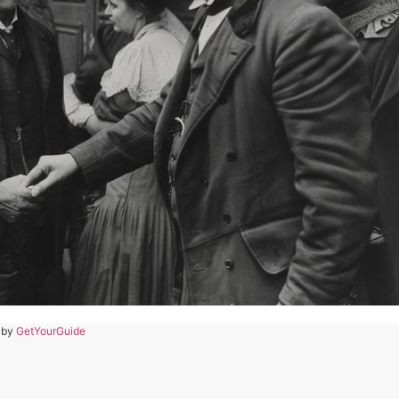
 by
GetYourGuide