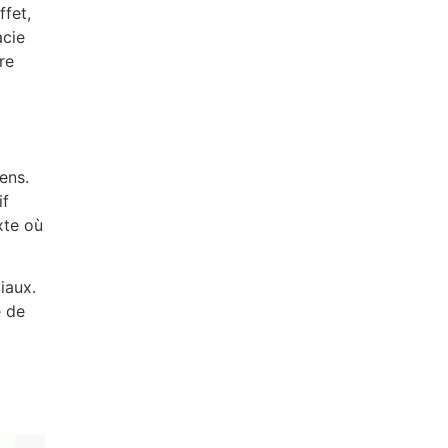
ffet,
acie
re
ens.
if
xte où
iaux.
é de