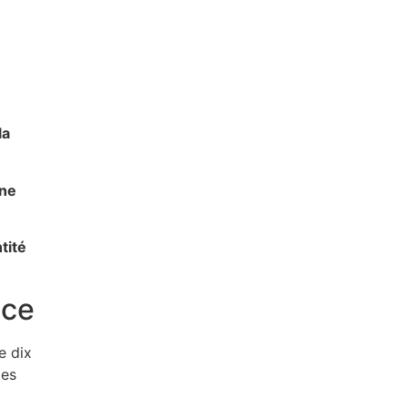
la
une
tité
ace
e dix
les