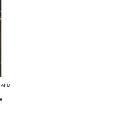
et la
re