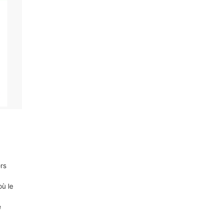
ers
où le
e