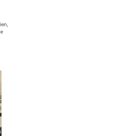
ien,
de