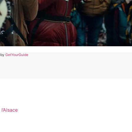
 by
GetYourGuide
l’Alsace