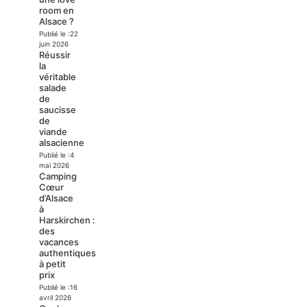
room en
Alsace ?
Publié le :
22
juin 2026
Réussir
la
véritable
salade
de
saucisse
de
viande
alsacienne
Publié le :
4
mai 2026
Camping
Cœur
d’Alsace
à
Harskirchen :
des
vacances
authentiques
à petit
prix
Publié le :
16
avril 2026