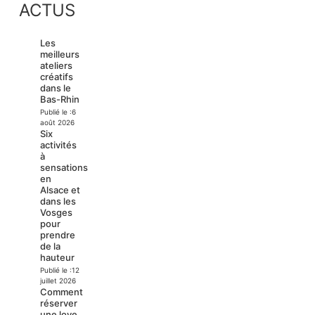
ACTUS
Les
meilleurs
ateliers
créatifs
dans le
Bas-Rhin
Publié le :
6
août 2026
Six
activités
à
sensations
en
Alsace et
dans les
Vosges
pour
prendre
de la
hauteur
Publié le :
12
juillet 2026
Comment
réserver
une love