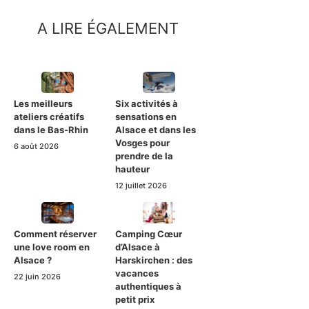
A LIRE ÉGALEMENT
Les meilleurs
Six activités à
ateliers créatifs
sensations en
dans le Bas-Rhin
Alsace et dans les
Vosges pour
6 août 2026
prendre de la
hauteur
12 juillet 2026
Comment réserver
Camping Cœur
une love room en
d’Alsace à
Alsace ?
Harskirchen : des
vacances
22 juin 2026
authentiques à
petit prix