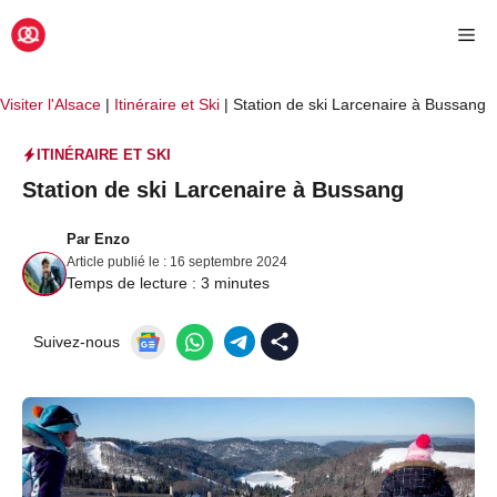
Aller
Me
au
contenu
Visiter l'Alsace
|
Itinéraire et Ski
|
Station de ski Larcenaire à Bussang
ITINÉRAIRE ET SKI
Station de ski Larcenaire à Bussang
Par
Enzo
Article publié le :
16 septembre 2024
Temps de lecture :
3
minutes
Suivez-nous