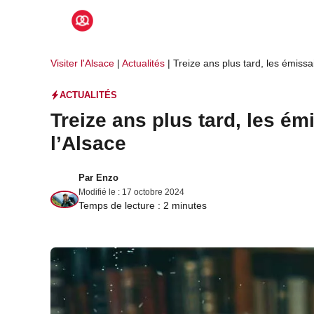
Aller
au
contenu
Visiter l'Alsace
|
Actualités
|
Treize ans plus tard, les émiss
ACTUALITÉS
Treize ans plus tard, les é
l’Alsace
Par
Enzo
Modifié le :
17 octobre 2024
Temps de lecture :
2
minutes