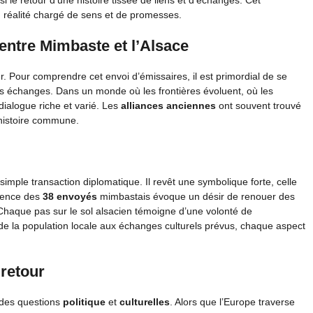
 le retour d’une histoire tissée de liens et d’échanges. Cet
 réalité chargé de sens et de promesses.
 entre Mimbaste et l’Alsace
r. Pour comprendre cet envoi d’émissaires, il est primordial de se
s échanges. Dans un monde où les frontières évoluent, où les
dialogue riche et varié. Les
alliances anciennes
ont souvent trouvé
 histoire commune.
mple transaction diplomatique. Il revêt une symbolique forte, celle
ésence des
38 envoyés
mimbastais évoque un désir de renouer des
Chaque pas sur le sol alsacien témoigne d’une volonté de
 de la population locale aux échanges culturels prévus, chaque aspect
 retour
 des questions
politique
et
culturelles
. Alors que l’Europe traverse