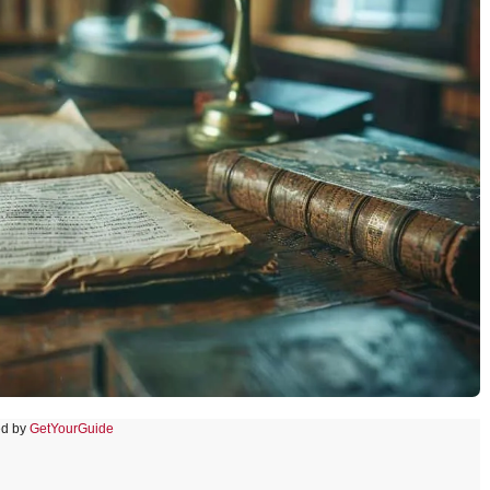
d by
GetYourGuide