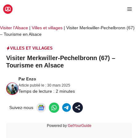
Aller
Me
au
contenu
Visiter l'Alsace
|
Villes et villages
|
Visiter Merkwiller-Pechelbronn (67)
– Tourisme en Alsace
VILLES ET VILLAGES
Visiter Merkwiller-Pechelbronn (67) –
Tourisme en Alsace
Par
Enzo
Article publié le :
30 mars 2025
Temps de lecture :
2
minutes
Suivez-nous
Powered by
GetYourGuide