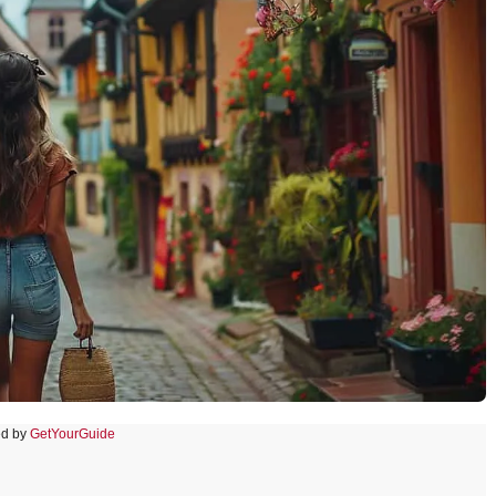
d by
GetYourGuide