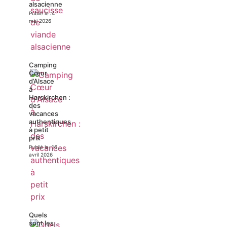
alsacienne
Publié le :
4
mai 2026
Camping
Cœur
d’Alsace
à
Harskirchen :
des
vacances
authentiques
à petit
prix
Publié le :
16
avril 2026
Quels
sont les