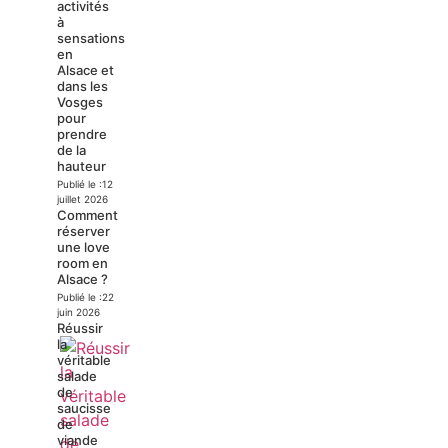
activités
à
sensations
en
Alsace et
dans les
Vosges
pour
prendre
de la
hauteur
Publié le :
12
juillet 2026
Comment
réserver
une love
room en
Alsace ?
Publié le :
22
juin 2026
Réussir
la
véritable
salade
de
saucisse
de
viande