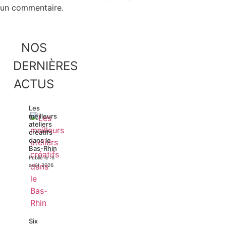
un commentaire.
NOS
DERNIÈRES
ACTUS
Les
meilleurs
ateliers
créatifs
dans le
Bas-Rhin
Publié le :
6
août 2026
Six