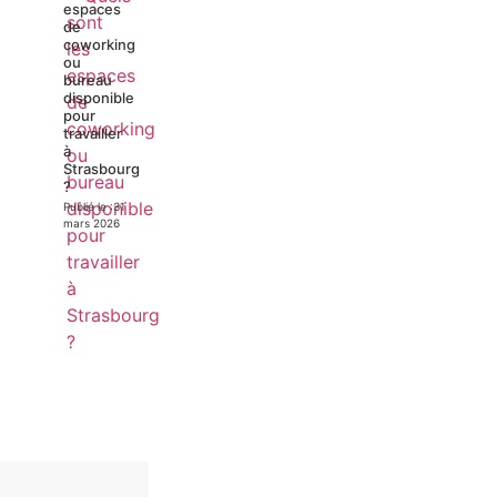
espaces
de
coworking
ou
bureau
disponible
pour
travailler
à
Strasbourg
?
Publié le :
31
mars 2026