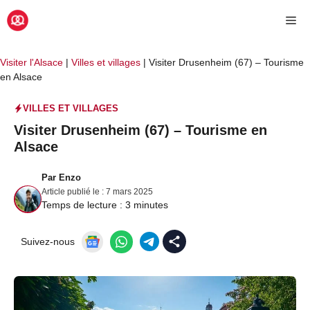
Aller
Me
au
contenu
Visiter l'Alsace
|
Villes et villages
|
Visiter Drusenheim (67) – Tourisme
en Alsace
VILLES ET VILLAGES
Visiter Drusenheim (67) – Tourisme en
Alsace
Par
Enzo
Article publié le :
7 mars 2025
Temps de lecture :
3
minutes
Suivez-nous