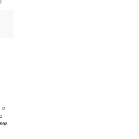
 la
e
 ses