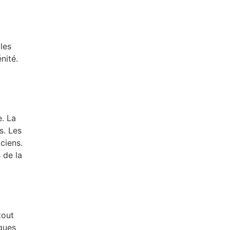
les
nité.
e. La
s. Les
ciens.
 de la
tout
lques