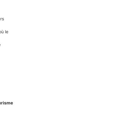
ers
où le
e
urisme