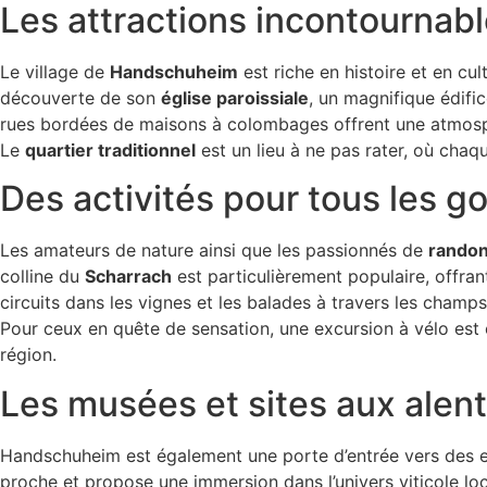
Les attractions incontourna
Le village de
Handschuheim
est riche en histoire et en cul
découverte de son
église paroissiale
, un magnifique édifi
rues bordées de maisons à colombages offrent une atmosp
Le
quartier traditionnel
est un lieu à ne pas rater, où chaqu
Des activités pour tous les g
Les amateurs de nature ainsi que les passionnés de
rando
colline du
Scharrach
est particulièrement populaire, offra
circuits dans les vignes et les balades à travers les champ
Pour ceux en quête de sensation, une excursion à vélo est 
région.
Les musées et sites aux alen
Handschuheim est également une porte d’entrée vers des ex
proche et propose une immersion dans l’univers viticole lo