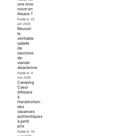
une love
room en
Alsace ?
Publié le :
22
juin 2026
Réussir
la
véritable
salade
de
saucisse
de
viande
alsacienne
Publié le :
4
mai 2026
Camping
Cœur
d’Alsace
à
Harskirchen :
des
vacances
authentiques
à petit
prix
Publié le :
16