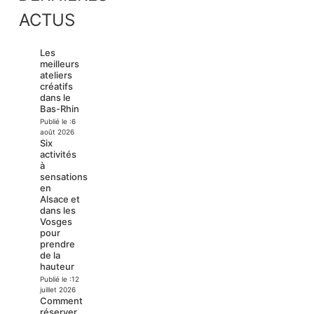
ACTUS
Les
meilleurs
ateliers
créatifs
dans le
Bas-Rhin
Publié le :
6
août 2026
Six
activités
à
sensations
en
Alsace et
dans les
Vosges
pour
prendre
de la
hauteur
Publié le :
12
juillet 2026
Comment
réserver