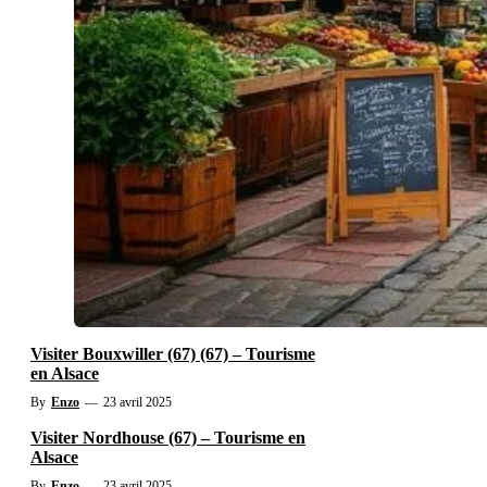
Visiter Bouxwiller (67) (67) – Tourisme
en Alsace
By
Enzo
—
23 avril 2025
Visiter Nordhouse (67) – Tourisme en
Alsace
By
Enzo
—
23 avril 2025