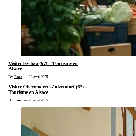
Visiter Eschau (67) – Tourisme en
Alsace
By
Enzo
—
29 avril 2025
Visiter Obermodern-Zutzendorf (67) –
Tourisme en Alsace
By
Enzo
—
29 avril 2025