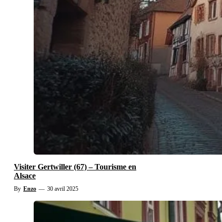
Visiter Gertwiller (67) – Tourisme en
Alsace
By
Enzo
—
30 avril 2025