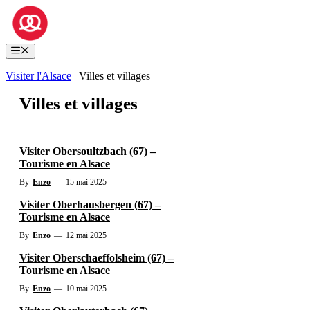
Aller
au
contenu
Menu
Visiter l'Alsace
|
Villes et villages
Villes et villages
Visiter Obersoultzbach (67) –
Tourisme en Alsace
By
Enzo
—
15 mai 2025
Visiter Oberhausbergen (67) –
Tourisme en Alsace
By
Enzo
—
12 mai 2025
Visiter Oberschaeffolsheim (67) –
Tourisme en Alsace
By
Enzo
—
10 mai 2025