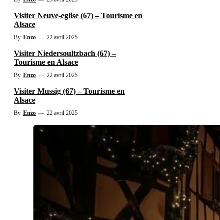
Visiter Neuve-eglise (67) – Tourisme en
Alsace
By
Enzo
—
22 avril 2025
Visiter Niedersoultzbach (67) –
Tourisme en Alsace
By
Enzo
—
22 avril 2025
Visiter Mussig (67) – Tourisme en
Alsace
By
Enzo
—
22 avril 2025