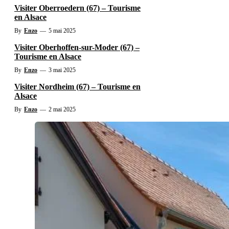
Visiter Oberroedern (67) – Tourisme
en Alsace
By
Enzo
—
5 mai 2025
Visiter Oberhoffen-sur-Moder (67) –
Tourisme en Alsace
By
Enzo
—
3 mai 2025
Visiter Nordheim (67) – Tourisme en
Alsace
By
Enzo
—
2 mai 2025