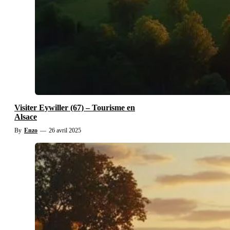
Visiter Eywiller (67) – Tourisme en
Alsace
By
Enzo
—
26 avril 2025