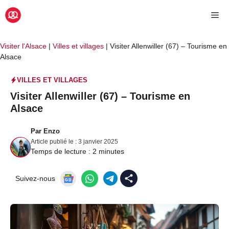
Aller
Me
au
contenu
Visiter l'Alsace
|
Villes et villages
|
Visiter Allenwiller (67) – Tourisme en
Alsace
VILLES ET VILLAGES
Visiter Allenwiller (67) – Tourisme en
Alsace
Par
Enzo
Article publié le :
3 janvier 2025
Temps de lecture :
2
minutes
Suivez-nous