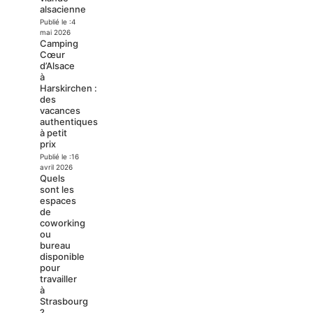
alsacienne
Publié le :
4
mai 2026
Camping
Cœur
d’Alsace
à
Harskirchen :
des
vacances
authentiques
à petit
prix
Publié le :
16
avril 2026
Quels
sont les
espaces
de
coworking
ou
bureau
disponible
pour
travailler
à
Strasbourg
?