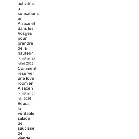
activités
à
sensations
en
Alsace et
dans les
Vosges
pour
prendre
de la
hauteur
Publié le :
12
juillet 2026
Comment
réserver
une love
room en
Alsace ?
Publié le :
22
juin 2026
Réussir
la
véritable
salade
de
saucisse
de
viande