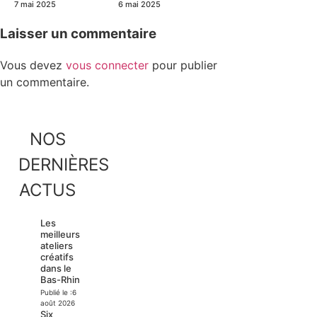
7 mai 2025
6 mai 2025
Laisser un commentaire
Vous devez
vous connecter
pour publier
un commentaire.
NOS
DERNIÈRES
ACTUS
Les
meilleurs
ateliers
créatifs
dans le
Bas-Rhin
Publié le :
6
août 2026
Six