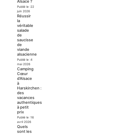
Alsace ?
Publié le :
22
juin 2026
Réussir
la
véritable
salade
de
saucisse
de
viande
alsacienne
Publié le :
4
mai 2026
Camping
Cœur
d’Alsace
à
Harskirchen :
des
vacances
authentiques
à petit
prix
Publié le :
16
avril 2026
Quels
sont les