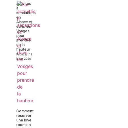
activités
à
sensations
en
Alsace et
dans les
Vosges
pour
prendre
de la
hauteur
Publié le :
12
juillet 2026
Comment
réserver
une love
room en