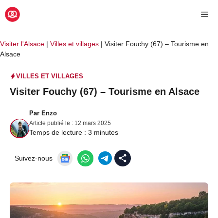
Aller
Me
au
contenu
Visiter l'Alsace
|
Villes et villages
|
Visiter Fouchy (67) – Tourisme en
Alsace
VILLES ET VILLAGES
Visiter Fouchy (67) – Tourisme en Alsace
Par
Enzo
Article publié le :
12 mars 2025
Temps de lecture :
3
minutes
Suivez-nous