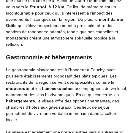
une touche d’histoire de la Seconde Guerre Mondiale, dirigez-
vous vers le
Struthof
, à
12 km
. Ce lieu de mémoire est un
incontournable pour ceux qui s’intéressent à l’impact des
événements historiques sur la région. De plus, le
mont Sainte-
Odile
qui s’élève majestueusement à proximité, offre des
sentiers de randonnée adaptés, tandis que ses chapelles et
monastères créent une atmosphère spirituelle propice à la
réflexion.
Gastronomie et hébergements
La gastronomie alsacienne est à l’honneur à Fouchy, avec
plusieurs établissements proposant des plats typiques. Les
restaurants de la région servent des spécialités comme le
choucroute
et les
flammekueches
accompagnées de vin local,
notamment des vins biodynamiques. En ce qui concerne les
hébergements
, le village offre des options charmantes, des
chambres d’hôtes aux gîtes ruraux. Ces lieux de séjour
permettent de vivre une véritable immersion dans la culture
locale.
Le village est également une porte d’entrée vers d’autres lieux