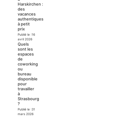
Harskirchen :
des
vacances
authentiques
à petit
prix
Publié le :
16
avril 2026
Quels
sont les
espaces
de
coworking
ou
bureau
disponible
pour
travailler
à
Strasbourg
?
Publié le :
31
mars 2026