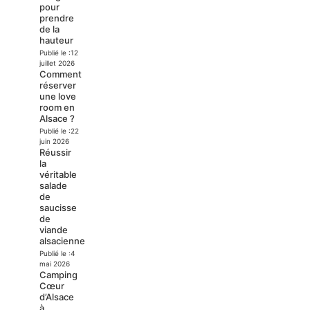
pour
prendre
de la
hauteur
Publié le :
12
juillet 2026
Comment
réserver
une love
room en
Alsace ?
Publié le :
22
juin 2026
Réussir
la
véritable
salade
de
saucisse
de
viande
alsacienne
Publié le :
4
mai 2026
Camping
Cœur
d’Alsace
à