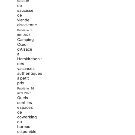
salade
de
saucisse
de
viande
alsacienne
Publié le :
4
mai 2026
Camping
Cœur
d’Alsace
à
Harskirchen :
des
vacances
authentiques
à petit
prix
Publié le :
16
avril 2026
Quels
sont les
espaces
de
coworking
ou
bureau
disponible