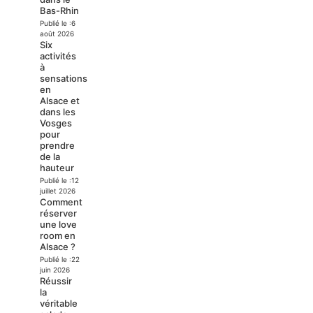
Bas-Rhin
Publié le :
6
août 2026
Six
activités
à
sensations
en
Alsace et
dans les
Vosges
pour
prendre
de la
hauteur
Publié le :
12
juillet 2026
Comment
réserver
une love
room en
Alsace ?
Publié le :
22
juin 2026
Réussir
la
véritable